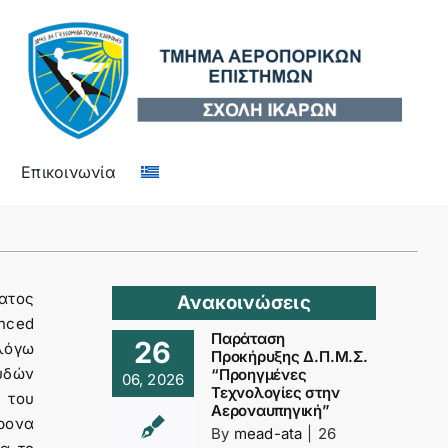
Επικοινωνία
ατος
Ανακοινώσεις
nced
Παράταση
26
λόγω
Προκήρυξης Δ.Π.Μ.Σ.
ουδών
“Προηγμένες
06, 2026
Τεχνολογίες στην
του
Αεροναυπηγική”
ρονα
By
mead-ata
|
26