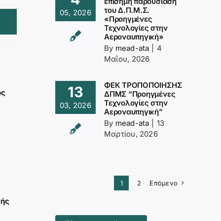
επίσημη παρουσίαση
του Δ.Π.Μ.Σ.
05, 2026
«Προηγμένες
Τεχνολογίες στην
Αεροναυπηγική»
By
mead-ata
|
4
Μαΐου, 2026
ΦΕΚ ΤΡΟΠΟΠΟΙΗΣΗΣ
13
ος
ΔΠΜΣ “Προηγμένες
Τεχνολογίες στην
03, 2026
Αεροναυπηγική”
By
mead-ata
|
13
Μαρτίου, 2026
1
2
Επόμενο
λής