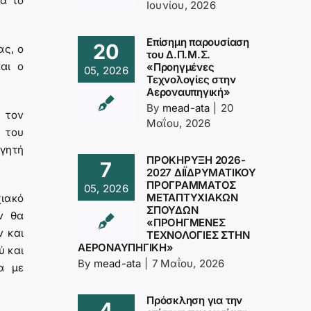
α το
Ιουνίου, 2026
Επίσημη παρουσίαση
20
ας, ο
του Δ.Π.Μ.Σ.
αι ο
«Προηγμένες
05, 2026
Τεχνολογίες στην
Αεροναυπηγική»
By
mead-ata
|
20
 τον
Μαΐου, 2026
 του
γητή
ΠΡΟΚΗΡΥΞΗ 2026-
7
2027 ΔΙΪΔΡΥΜΑΤΙΚΟΥ
ΠΡΟΓΡΑΜΜΑΤΟΣ
05, 2026
ΜΕΤΑΠΤΥΧΙΑΚΩΝ
ιακό
ΣΠΟΥΔΩΝ
ν θα
«ΠΡΟΗΓΜΕΝΕΣ
ν και
ΤΕΧΝΟΛΟΓΙΕΣ ΣΤΗΝ
ΑΕΡΟΝΑΥΠΗΓΙΚΗ»
ύ και
By
mead-ata
|
7 Μαΐου, 2026
α με
Πρόσκληση για την
4