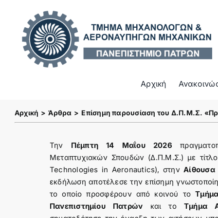
Μετάβαση
στο
περιεχόμενο
Αρχική
Ανακοινώ
Αρχική
Άρθρα
Επίσημη παρουσίαση του Δ.Π.Μ.Σ. «Π
Την
Πέμπτη 14 Μαΐου 2026
πραγματοπ
Μεταπτυχιακών Σπουδών (Δ.Π.Μ.Σ.) με τίτλ
Technologies in Aeronautics), στην
Αίθουσα
εκδήλωση αποτέλεσε την επίσημη γνωστοποί
το οποίο προσφέρουν από κοινού το
Τμήμ
Πανεπιστημίου Πατρών
και το
Τμήμα Α