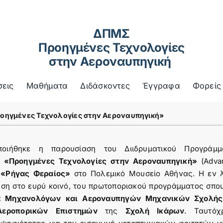
ΔΠΜΣ
Προηγμένες Τεχνολογίες
στην Αεροναυπηγική
σεις
Mαθήματα
Διδάσκοντες
Έγγραφα
Φορείς
ροηγμένες Τεχνολογίες στην Αεροναυπηγική»
οιήθηκε η παρουσίαση του Διιδρυματικού Προγράμμ
ο
«Προηγμένες Τεχνολογίες στην Αεροναυπηγική»
(Adva
 «Ρήγας Φεραίος»
στο Πολεμικό Μουσείο Αθήνας. Η εν 
ηση στο ευρύ κοινό, του πρωτοποριακού προγράμματος σπ
α Μηχανολόγων και Αεροναυπηγών Μηχανικών Σχολής
εροπορικών Επιστημών
της
Σχολή Ικάρων
. Ταυτόχ